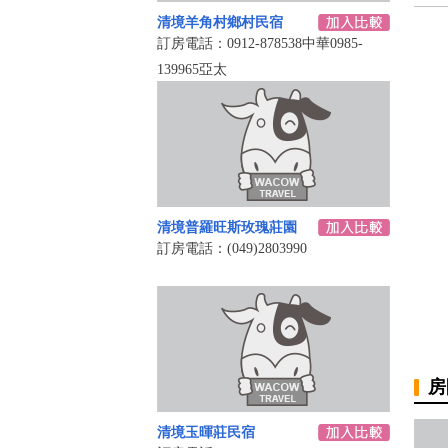
清境羊角村鄉村民宿
訂房電話：0912-878538中華0985-
139965亞太
清境普羅旺斯玫瑰莊園
訂房電話：(049)2803990
房
清境玉暉莊民宿