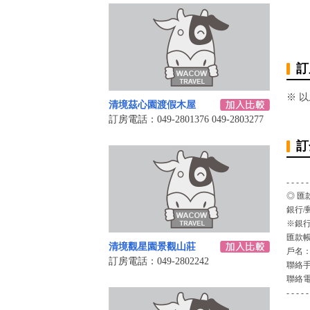
訂
※ 
清境茲心園渡假木屋
訂房電話：049-2801376 049-2803277
訂
- - - - -
◎ 匯
銀行/
※銀行
匯款
清境觀星園景觀山莊
戶名
訂房電話：049-2802242
聯絡
聯絡
- - - - -