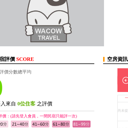
宿評價
SCORE
空房資
評價分數總平均
0
評入來自
0位住客
之評價
尚未提
評價：(請先登入會員，一間民宿只能評一次)