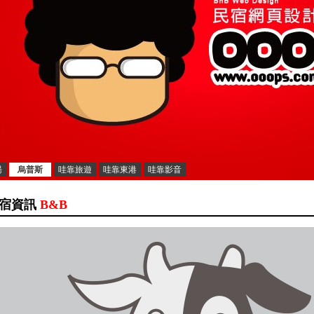
湯
烏普斯
哇靠旅遊
哇靠東港
哇靠影音
宿資訊
B&B