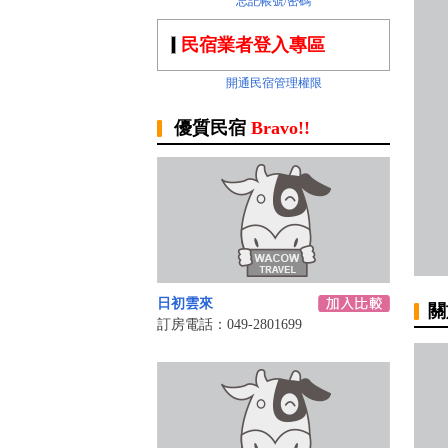
忘記帳號/密碼
民宿業者登入專區
開通民宿管理權限
優質民宿
Bravo!!
日初雲來
關
訂房電話：049-2801699