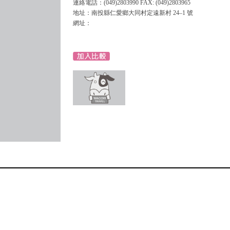
連絡電話：(049)2803990 FAX: (049)2803965
地址：南投縣仁愛鄉大同村定遠新村 24–1 號
網址：