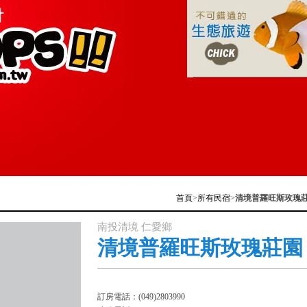
首頁
>
所有民宿
>
清境普羅旺斯玫瑰
南投清境 仁愛鄉
清境普羅旺斯玫瑰莊園
訂房電話：(049)2803990