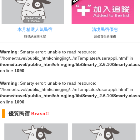
本月精選人氣民宿
清境民宿優惠
維也納庭園木屋
超優質全新服務
Warning
: Smarty error: unable to read resource:
"/home/travel/public_html/chingjing/../mTemplates/userappli.html" in
/home/travel/public_html/chingjing/lib/Smarty_2.6.10/Smarty.clas
on line
1090
Warning
: Smarty error: unable to read resource:
"/home/travel/public_html/chingjing/../mTemplates/userappli.html" in
/home/travel/public_html/chingjing/lib/Smarty_2.6.10/Smarty.clas
on line
1090
優質民宿
Bravo!!