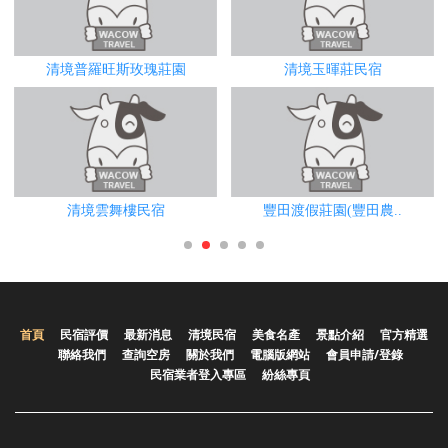
清境普羅旺斯玫瑰莊園
清境玉暉莊民宿
清境雲舞樓民宿
豐田渡假莊園(豐田農..
首頁
民宿評價
最新消息
清境民宿
美食名產
景點介紹
官方精選
聯絡我們
查詢空房
關於我們
電腦版網站
會員申請/登錄
民宿業者登入專區
紛絲專頁